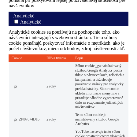
pomáha pri poskytovaní lepšej používateľskej skúsenosti pre
návštevníkov.
Analytické
Analytické
Analytické cookies sa používajú na pochopenie toho, ako
návštevníci interagujú s webovou stránkou. Tieto súbory
cookie pomáhajú poskytovať informácie o metrikách, ako je
počet návštevníkov, miera odchodov, zdroj návštevnosti atď.
Cookie
Dĺžka trvania
Popis
Súbor cookie _ga nainštalovaný
službou Google Analytics počíta
údaje o návštevníkoch, reláciách a
kampaniach a tiež sleduje
používanie stránky pre analytický
_ga
2 roky
prehľad stránky. Súbor cookie
ukladá informácie anonymne a
priraďuje náhodne vygenerované
číslo na rozpoznanie jedinečných
návštevníkov.
Tento súbor cookie je
_ga_ZN07674D16
2 roky
nainštalovaný službou Google
Analytics.
YouTube nastavuje tento súbor
cookie prostredníctvom vložených