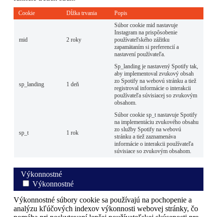
Cookie
Dĺžka trvania
Popis
Súbor cookie mid nastavuje
Instagram na prispôsobenie
mid
2 roky
používateľského zážitku
zapamätaním si preferencií a
nastavení používateľa.
Sp_landing je nastavený Spotify tak,
aby implementoval zvukový obsah
zo Spotify na webovú stránku a tiež
sp_landing
1 deň
registroval informácie o interakcii
používateľa súvisiacej so zvukovým
obsahom.
Súbor cookie sp_t nastavuje Spotify
na implementáciu zvukového obsahu
zo služby Spotify na webovú
sp_t
1 rok
stránku a tiež zaznamenáva
informácie o interakcii používateľa
súvisiace so zvukovým obsahom.
Výkonnostné
Výkonnostné
Výkonnostné súbory cookie sa používajú na pochopenie a
analýzu kľúčových indexov výkonnosti webovej stránky, čo