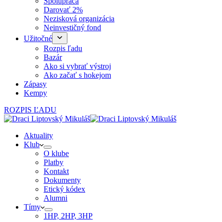
Spolupráca
Darovať 2%
Nezisková organizácia
Neinvestičný fond
Užitočné
Rozpis ľadu
Bazár
Ako si vybrať výstroj
Ako začať s hokejom
Zápasy
Kempy
ROZPIS ĽADU
Aktuality
Klub
O klube
Platby
Kontakt
Dokumenty
Etický kódex
Alumni
Tímy
1HP, 2HP, 3HP