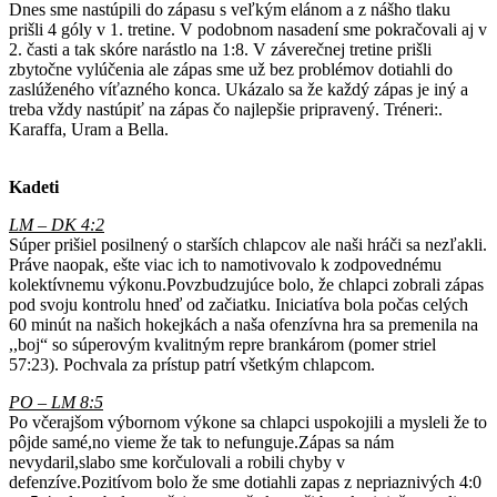
Dnes sme nastúpili do zápasu s veľkým elánom a z nášho tlaku
prišli 4 góly v 1. tretine. V podobnom nasadení sme pokračovali aj v
2. časti a tak skóre narástlo na 1:8. V záverečnej tretine prišli
zbytočne vylúčenia ale zápas sme už bez problémov dotiahli do
zaslúženého víťazného konca. Ukázalo sa že každý zápas je iný a
treba vždy nastúpiť na zápas čo najlepšie pripravený. Tréneri:.
Karaffa, Uram a Bella.
Kadeti
LM – DK 4:2
Súper prišiel posilnený o starších chlapcov ale naši hráči sa nezľakli.
Práve naopak, ešte viac ich to namotivovalo k zodpovednému
kolektívnemu výkonu.Povzbudzujúce bolo, že chlapci zobrali zápas
pod svoju kontrolu hneď od začiatku. Iniciatíva bola počas celých
60 minút na našich hokejkách a naša ofenzívna hra sa premenila na
,,boj“ so súperovým kvalitným repre brankárom (pomer striel
57:23). Pochvala za prístup patrí všetkým chlapcom.
PO – LM 8:5
Po včerajšom výbornom výkone sa chlapci uspokojili a mysleli že to
pôjde samé,no vieme že tak to nefunguje.Zápas sa nám
nevydaril,slabo sme korčulovali a robili chyby v
defenzíve.Pozitívom bolo že sme dotiahli zapas z nepriaznivých 4:0