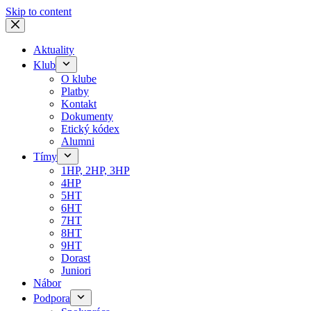
Skip to content
Aktuality
Klub
O klube
Platby
Kontakt
Dokumenty
Etický kódex
Alumni
Tímy
1HP, 2HP, 3HP
4HP
5HT
6HT
7HT
8HT
9HT
Dorast
Juniori
Nábor
Podpora