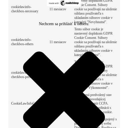
nastavený doplnkom GDPR
Cookie Consent. Súbory
cookielawinfo-
11 mesiacov
cookie sa používajú na uloženie
checkbox-necessary
súhlasu používateľa s
ukladaním súborov cookie v
kategórii "Nevyhnutné".
Nechcem sa prihlásiť k odberu.
Tento súbor cookie je
nastavený doplnkom GDPR
Cookie Consent. Súbory
cookielawinfo-
11 mesiacov
cookie sa používajú na uloženie
checkbox-others
súhlasu používateľa s
ukladaním súborov cookie v
kategórii "Ostatné".
Tento súbor cookie je
nastavený doplnkom GDPR
Cookie Consent. Súbory
cookielawinfo-
11 mesiacov
cookie sa používajú na uloženie
checkbox-performance
súhlasu používateľa s
ukladaním súborov cookie v
kategórii "Výkonnostné".
Zaznamená predvolený stav
tlačidla zodpovedajúcej
CookieLawInfoConsent
1 rok
kategórie & štatút CCPA.
Funguje iba v koordinácii s
primárnym súborom cookie.
Tento súbor cookie je spojený s
platformou pre vývoj webu
Django pre python. Používa sa