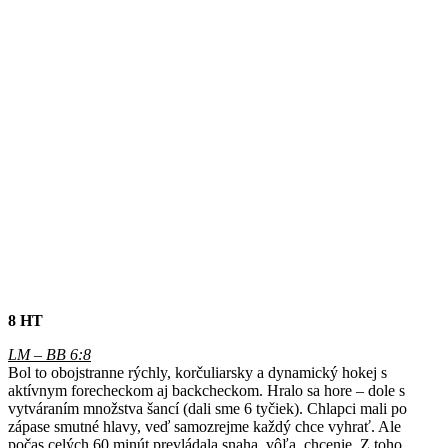
8 HT
LM – BB 6:8
Bol to obojstranne rýchly, korčuliarsky a dynamický hokej s
aktívnym forecheckom aj backcheckom. Hralo sa hore – dole s
vytváraním množstva šancí (dali sme 6 tyčiek). Chlapci mali po
zápase smutné hlavy, veď samozrejme každý chce vyhrať. Ale
počas celých 60 minút prevládala snaha, vôľa, chcenie. Z toho,