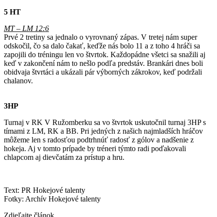
5 HT
MT – LM 12:6
Prvé 2 tretiny sa jednalo o vyrovnaný zápas. V tretej nám super
odskočil, čo sa dalo čakať, keďže nás bolo 11 a z toho 4 hráči sa
zapojili do tréningu len vo štvrtok. Každopádne všetci sa snažili aj
keď v zakončení nám to nešlo podľa predstáv. Brankári dnes boli
obidvaja štvrtáci a ukázali pár výborných zákrokov, keď podržali
chalanov.
3HP
Turnaj v RK V Ružomberku sa vo štvrtok uskutočnil turnaj 3HP s
tímami z LM, RK a BB. Pri jedných z našich najmladších hráčov
môžeme len s radosťou podtrhnúť radosť z gólov a nadšenie z
hokeja. Aj v tomto prípade by tréneri týmto radi poďakovali
chlapcom aj dievčatám za prístup a hru.
Text: PR Hokejové talenty
Fotky: Archív Hokejové talenty
Zdieľajte článok