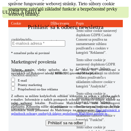
správne fungovanie webovej stránky. Tieto súbory cookie
anonymne zaisťujú základné funkcie a bezpečnostné prvky
ULOŽIŤ A PRIJAŤ
webovej stránky.
Cookie
Dĺžka trvania
Popis
Prihlásiť sa k odberu newslettra
Tento súbor cookie nastavený
doplnkom GDPR Cookie
cookielawinfo-
Consent sa používa na
1 rok
checkbox-advertisement
zaznamenanie súhlasu
používateľa s cookies v
kategórii "Reklamné".
*
označené polia sú povinné
Tento súbor cookie je
Marketingové povolenia
nastavený doplnkom GDPR
Cookie Consent. Súbory
Vyberte, prosím, všetky spôsoby, ako by ste chceli byť informovaní o
cookielawinfo-
11 mesiacov
cookie sa používajú na uloženie
novinkách od Hokejové talenty MHK 32 Liptovský Mikuláš, o.z.:
checkbox-analytics
súhlasu používateľa s
E-mail
ukladaním súborov cookie v
Priamy marketing
kategórii "Analytické".
Prispôsobená on-line reklama
Tento súbor cookie je
Z odberu sa môžete kedykoľvek odhlásiť kliknutím na odkaz v pätičke našich
nastavený doplnkom GDPR
e-mailov. Informácie o našich postupoch ochrany osobných údajov nájdete na
Cookie Consent. Súbory
našej webovej lokalite. Používame Mailchimp ako našu marketingovú
cookielawinfo-
11 mesiacov
cookie sa používajú na uloženie
platformu. Kliknutím nižšie na prihlásenie na odber beriete na vedomie, že Vaše
checkbox-functional
informácie budú prenesené do Mailchimpu na spracovanie.
Viac informácií o
súhlasu používateľa s
spôsoboch ochrany osobných údajov spoločnosti Mailchimp nájdete tu.
ukladaním súborov cookie v
kategórii "Funkčné".
Tento súbor cookie je