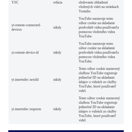
YSC
relácia
sledovanie zhliadnutí
vložených videí na stránkach
Youtube.
YouTube nastavuje tento
súbor cookie na ukladanie
yt-remote-connected-
nikdy
predvolieb videa používateľa
devices
pomocou vloženého videa
YouTube.
YouTube nastavuje tento
súbor cookie na ukladanie
yt-remote-device-id
nikdy
predvolieb videa používateľa
pomocou vloženého videa
YouTube.
Tento súbor cookie nastavený
službou YouTube registruje
jedinečné ID na ukladanie
yt.innertube::nextId
nikdy
údajov o videách zo služby
YouTube, ktoré používateľ
videl.
Tento súbor cookie nastavený
službou YouTube registruje
jedinečné ID na ukladanie
yt.innertube::requests
nikdy
údajov o videách zo služby
YouTube, ktoré používateľ
videl.