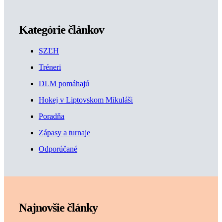
Kategórie článkov
SZĽH
Tréneri
DLM pomáhajú
Hokej v Liptovskom Mikuláši
Poradňa
Zápasy a turnaje
Odporúčané
Najnovšie články