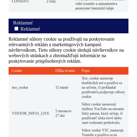
CONSENT
2 roky
videí youtube a zaznamenáva
anonymné štatistické údaje.
Reklamné
Reklamné
Reklamné súbory cookie sa používajú na poskytovanie
relevantných reklám a marketingových kampaní
návštevníkom. Tieto súbory cookie sledujú návštevníkov na
webových stránkach a zhromažďujú informácie na
poskytovanie prispôsobených reklám.
Cookie
Dĺžka trvania
Popis
Test_cookie nastavuje
doubleclick.net a používa sa
test_cookie
15 minút
na určenie, či prehliadač
používateľa podporuje súbory
cookie.
Súbor cookie nastavený
službou YouTube na meranie
5 mesiacov
VISITOR_INFO1_LIVE
šírky pásma, ktorý určuje, či
27 dní
používateľ získa nové alebo
staré rozhranie prehrávača.
Súbor cookie YSC nastavuje
Youtube a používa sa na