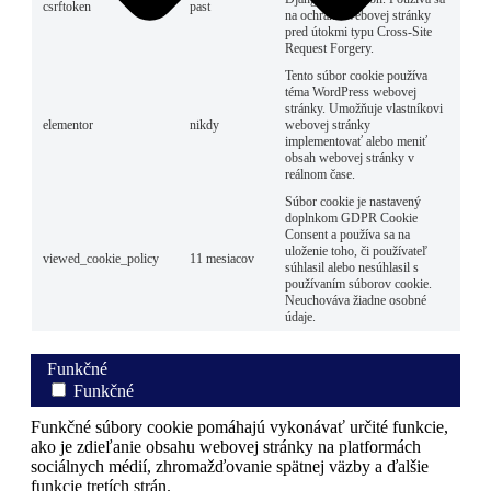
csrftoken
past
na ochranu webovej stránky
pred útokmi typu Cross-Site
Request Forgery.
Tento súbor cookie používa
téma WordPress webovej
stránky. Umožňuje vlastníkovi
elementor
nikdy
webovej stránky
implementovať alebo meniť
obsah webovej stránky v
reálnom čase.
Súbor cookie je nastavený
doplnkom GDPR Cookie
Consent a používa sa na
uloženie toho, či používateľ
viewed_cookie_policy
11 mesiacov
súhlasil alebo nesúhlasil s
používaním súborov cookie.
Neuchováva žiadne osobné
údaje.
Funkčné
Funkčné
Funkčné súbory cookie pomáhajú vykonávať určité funkcie,
ako je zdieľanie obsahu webovej stránky na platformách
sociálnych médií, zhromažďovanie spätnej väzby a ďalšie
funkcie tretích strán.