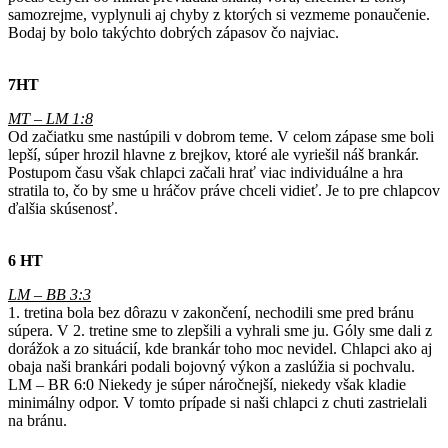
samozrejme, vyplynuli aj chyby z ktorých si vezmeme ponaučenie.
Bodaj by bolo takýchto dobrých zápasov čo najviac.
7HT
MT – LM 1:8
Od začiatku sme nastúpili v dobrom teme. V celom zápase sme boli
lepší, súper hrozil hlavne z brejkov, ktoré ale vyriešil náš brankár.
Postupom času však chlapci začali hrať viac individuálne a hra
stratila to, čo by sme u hráčov práve chceli vidieť. Je to pre chlapcov
ďalšia skúsenosť.
6 HT
LM – BB 3:3
1. tretina bola bez dôrazu v zakončení, nechodili sme pred bránu
súpera. V 2. tretine sme to zlepšili a vyhrali sme ju. Góly sme dali z
dorážok a zo situácií, kde brankár toho moc nevidel. Chlapci ako aj
obaja naši brankári podali bojovný výkon a zaslúžia si pochvalu.
LM – BR 6:0 Niekedy je súper náročnejší, niekedy však kladie
minimálny odpor. V tomto prípade si naši chlapci z chuti zastrielali
na bránu.