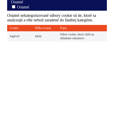
Ostatné
Ostatné
Ostatné nekategorizované súbory cookie sú tie, ktoré sa
analyzujú a ešte neboli zaradené do žiadnej kategórie.
Cookie
Dĺžka trvania
Popis
Súbor cookie, ktorý slúži na
loglevel
nikdy
ukladanie záznamov.