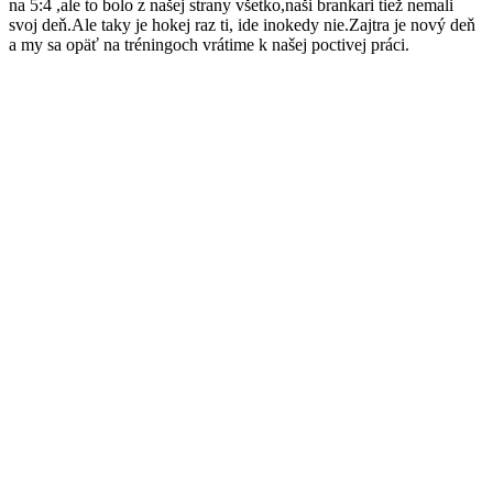
na 5:4 ,ale to bolo z našej strany všetko,naši brankari tiež nemali
svoj deň.Ale taky je hokej raz ti, ide inokedy nie.Zajtra je nový deň
a my sa opäť na tréningoch vrátime k našej poctivej práci.