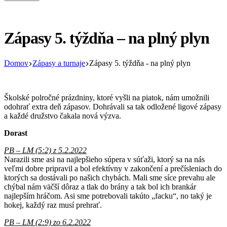
Zápasy 5. týždňa – na plný plyn
Domov
Zápasy a turnaje
Zápasy 5. týždňa - na plný plyn
Školské polročné prázdniny, ktoré vyšli na piatok, nám umožnili
odohrať extra deň zápasov. Dohrávali sa tak odložené ligové zápasy
a každé družstvo čakala nová výzva.
Dorast
PB – LM (5:2) z 5.2.2022
Narazili sme asi na najlepšieho súpera v súťaži, ktorý sa na nás
veľmi dobre pripravil a bol efektívny v zakončení a prečísleniach do
ktorých sa dostávali po našich chybách. Mali sme síce prevahu ale
chýbal nám väčší dôraz a tlak do brány a tak bol ich brankár
najlepším hráčom. Asi sme potrebovali takúto „facku“, no taký je
hokej, každý raz musí prehrať.
PB – LM (2:9) zo 6.2.2022