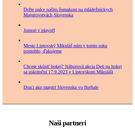
Držte palce našim ôsmakom na mládežníckych
Majstrovstvách Slovenska
Juniori v playoff
Mesto Liptovský Mikuláš nám v tomto roku
pomohlo, ďakujeme
Chcete skúsiť hokej? Náborová akcia Deti na hokej
sa uskutoční 17.9.2023 v Liptovskom Mikuláši
Draci ako majstri Slovenska vo florbale
Naši partneri