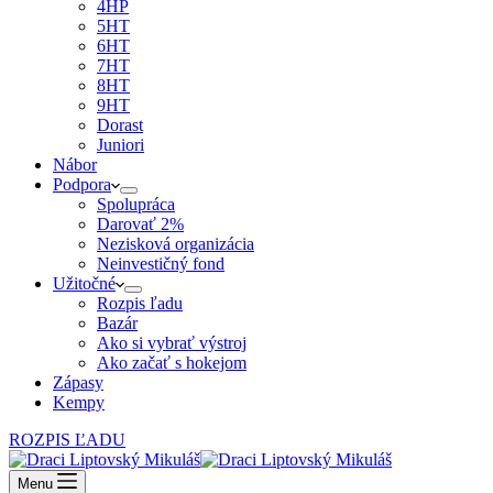
4HP
5HT
6HT
7HT
8HT
9HT
Dorast
Juniori
Nábor
Podpora
Spolupráca
Darovať 2%
Nezisková organizácia
Neinvestičný fond
Užitočné
Rozpis ľadu
Bazár
Ako si vybrať výstroj
Ako začať s hokejom
Zápasy
Kempy
ROZPIS ĽADU
Menu