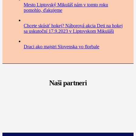
Mesto Liptovský Mikuláš nám v tomto roku
pomohlo, ďakujeme
Chcete skúsiť hokej? Náborová akcia Deti na hokej
sa uskutoční 17.9.2023 v Liptovskom Mikuláši
Draci ako majstri Slovenska vo florbale
Naši partneri