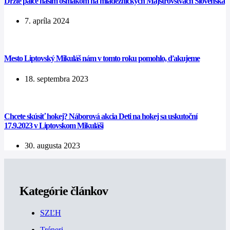
Držte palce našim ôsmakom na mládežníckych Majstrovstvách Slovenska
7. apríla 2024
Mesto Liptovský Mikuláš nám v tomto roku pomohlo, ďakujeme
18. septembra 2023
Chcete skúsiť hokej? Náborová akcia Deti na hokej sa uskutoční
17.9.2023 v Liptovskom Mikuláši
30. augusta 2023
Kategórie článkov
SZĽH
Tréneri