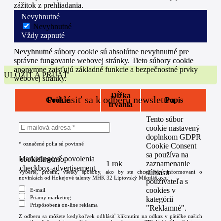
zážitok z prehliadania.
Nevyhnutné
Nevyhnutné
Vždy zapnuté
Nevyhnutné súbory cookie sú absolútne nevyhnutné pre
správne fungovanie webovej stránky. Tieto súbory cookie
anonymne zaisťujú základné funkcie a bezpečnostné prvky
ULOŽIŤ A PRIJAŤ
webovej stránky.
Dĺžka
Prihlásiť sa k odberu newslettra
Cookie
Popis
trvania
Tento súbor
cookie nastavený
doplnkom GDPR
*
označené polia sú povinné
Cookie Consent
sa používa na
Marketingové povolenia
cookielawinfo-
1 rok
zaznamenanie
checkbox-advertisement
súhlasu
Vyberte, prosím, všetky spôsoby, ako by ste chceli byť informovaní o
novinkách od Hokejové talenty MHK 32 Liptovský Mikuláš, o.z.:
používateľa s
cookies v
E-mail
Priamy marketing
kategórii
Prispôsobená on-line reklama
"Reklamné".
Z odberu sa môžete kedykoľvek odhlásiť kliknutím na odkaz v pätičke našich