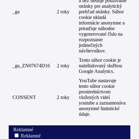
a tiež sleduje používanie
stránky pre analytický
_ga
2 roky
prehľad stránky. Súbor
cookie ukladá
informácie anonymne a
priraďuje náhodne
vygenerované číslo na
rozpoznanie
jedinečných
návštevníkov.
Tento súbor cookie je
_ga_ZN07674D16
2 roky
nainštalovaný službou
Google Analytics.
YouTube nastavuje
tento súbor cookie
prostredníctvom
CONSENT
2 roky
vložených videí
youtube a zaznamenáva
anonymné štatistické
údaje.
Reklamné
Reklamné