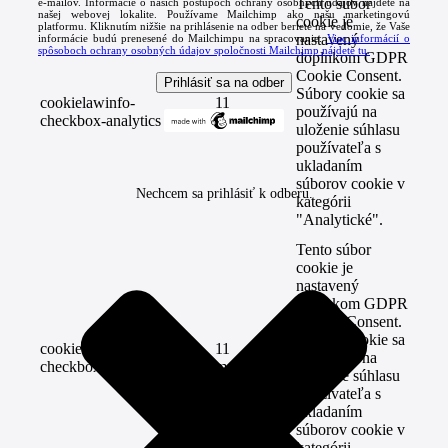
Tento súbor
e-mailov. Informácie o našich postupoch ochrany osobných údajov nájdete na
našej webovej lokalite. Používame Mailchimp ako našu marketingovú
cookie je
platformu. Kliknutím nižšie na prihlásenie na odber beriete na vedomie, že Vaše
nastavený
informácie budú prenesené do Mailchimpu na spracovanie.
Viac informácií o
spôsoboch ochrany osobných údajov spoločnosti Mailchimp nájdete tu.
doplnkom GDPR
Cookie Consent.
Súbory cookie sa
cookielawinfo-
11
používajú na
checkbox-analytics
mesiacov
uloženie súhlasu
používateľa s
ukladaním
súborov cookie v
Nechcem sa prihlásiť k odberu.
kategórii
"Analytické".
Tento súbor
cookie je
nastavený
doplnkom GDPR
Cookie Consent.
Súbory cookie sa
cookielawinfo-
11
používajú na
checkbox-functional
mesiacov
uloženie súhlasu
používateľa s
ukladaním
súborov cookie v
kategórii