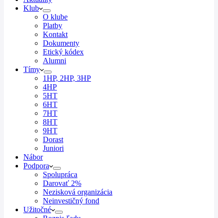
Klub
O klube
Platby
Kontakt
Dokumenty
Etický kódex
Alumni
Tímy
1HP, 2HP, 3HP
4HP
5HT
6HT
7HT
8HT
9HT
Dorast
Juniori
Nábor
Podpora
Spolupráca
Darovať 2%
Nezisková organizácia
Neinvestičný fond
Užitočné