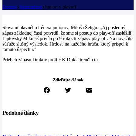
Domov
Nezaradené
Juniori v playoff
Slovami hlavného trénera juniorov, Miloša Šeligu: ,,Aj posledný
zápas základnej časti potvrdil, že sme si postup do play-off zaslúžili!
Liptovský Mikuláš privíta po 9 rokoch zápasy play-off. Na nováčika
súťaže slušný výsledok. Hrdosť na každého hráča, ktorý prispel k
tomuto úspechu.”
Priebeh zápasu Drakov proti HK Dukla trenčín tu.
Zdieľajte článok
Podobné články