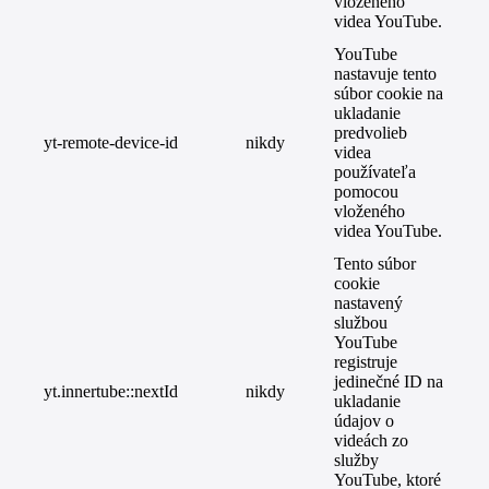
vloženého
videa YouTube.
YouTube
nastavuje tento
súbor cookie na
ukladanie
predvolieb
yt-remote-device-id
nikdy
videa
používateľa
pomocou
vloženého
videa YouTube.
Tento súbor
cookie
nastavený
službou
YouTube
registruje
jedinečné ID na
yt.innertube::nextId
nikdy
ukladanie
údajov o
videách zo
služby
YouTube, ktoré