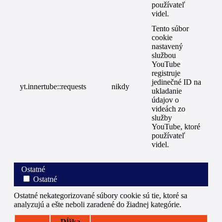
používateľ
videl.
Tento súbor
cookie
nastavený
službou
YouTube
registruje
jedinečné ID na
yt.innertube::requests
nikdy
ukladanie
údajov o
videách zo
služby
YouTube, ktoré
používateľ
videl.
Ostatné
Ostatné
Ostatné nekategorizované súbory cookie sú tie, ktoré sa
analyzujú a ešte neboli zaradené do žiadnej kategórie.
Dĺžka