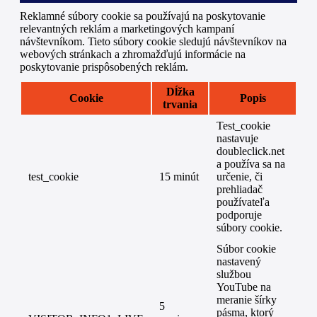
Reklamné súbory cookie sa používajú na poskytovanie
relevantných reklám a marketingových kampaní
návštevníkom. Tieto súbory cookie sledujú návštevníkov na
webových stránkach a zhromažďujú informácie na
poskytovanie prispôsobených reklám.
Dĺžka
Cookie
Popis
trvania
Test_cookie
nastavuje
doubleclick.net
a používa sa na
test_cookie
15 minút
určenie, či
prehliadač
používateľa
podporuje
súbory cookie.
Súbor cookie
nastavený
službou
YouTube na
meranie šírky
5
pásma, ktorý