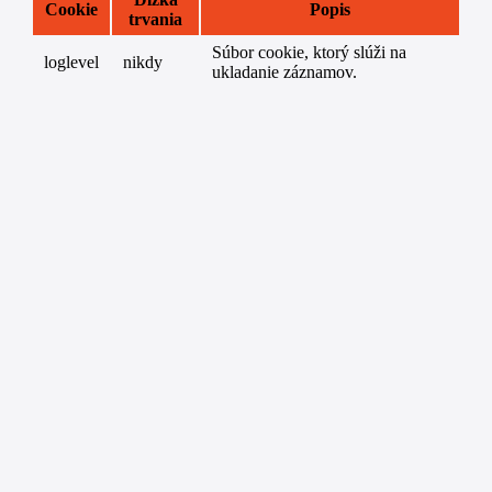
Cookie
Popis
trvania
Súbor cookie, ktorý slúži na
loglevel
nikdy
ukladanie záznamov.