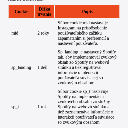
Dĺžka
Cookie
Popis
trvania
Súbor cookie mid nastavuje
Instagram na prispôsobenie
mid
2 roky
používateľského zážitku
zapamätaním si preferencií a
nastavení používateľa.
Sp_landing je nastavený Spotify
tak, aby implementoval zvukový
obsah zo Spotify na webovú
sp_landing
1 deň
stránku a tiež registroval
informácie o interakcii
používateľa súvisiacej so
zvukovým obsahom.
Súbor cookie sp_t nastavuje
Spotify na implementáciu
zvukového obsahu zo služby
sp_t
1 rok
Spotify na webovú stránku a
tiež zaznamenáva informácie o
interakcii používateľa súvisiace
so zvukovým obsahom.