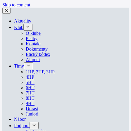
Skip to content
Aktuality
Klub
O klube
Platby
Kontakt
Dokumenty
Etický kódex
Alumni
Tímy
1HP, 2HP, 3HP
4HP
5HT
6HT
7HT
8HT
9HT
Dorast
Juniori
Nábor
Podpora