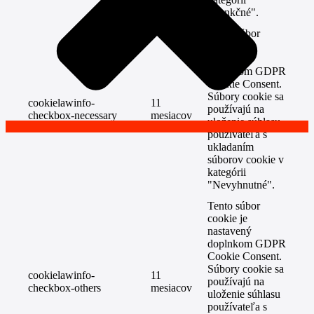
"Funkčné".
Tento súbor
cookie je
nastavený
doplnkom GDPR
Cookie Consent.
Súbory cookie sa
cookielawinfo-
11
používajú na
checkbox-necessary
mesiacov
uloženie súhlasu
používateľa s
ukladaním
súborov cookie v
kategórii
"Nevyhnutné".
Tento súbor
cookie je
nastavený
doplnkom GDPR
Cookie Consent.
Súbory cookie sa
cookielawinfo-
11
používajú na
checkbox-others
mesiacov
uloženie súhlasu
používateľa s