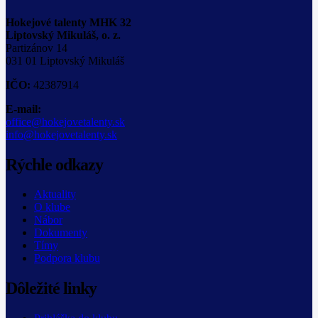
Hokejové talenty MHK 32
Liptovský Mikuláš, o. z.
Partizánov 14
031 01 Liptovský Mikuláš
IČO:
42387914
E-mail:
office@hokejovetalenty.sk
info@hokejovetalenty.sk
Rýchle odkazy
Aktuality
O klube
Nábor
Dokumenty
Tímy
Podpora klubu
Dôležité linky