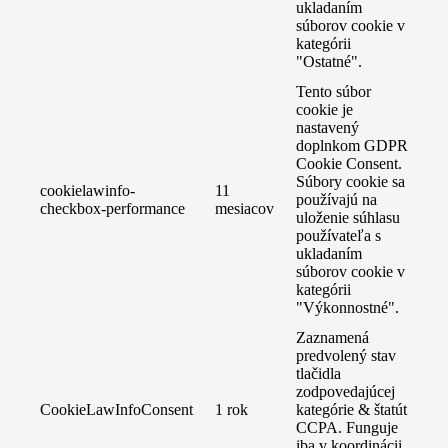
ukladaním
súborov cookie v
kategórii
"Ostatné".
Tento súbor
cookie je
nastavený
doplnkom GDPR
Cookie Consent.
Súbory cookie sa
cookielawinfo-
11
používajú na
checkbox-performance
mesiacov
uloženie súhlasu
používateľa s
ukladaním
súborov cookie v
kategórii
"Výkonnostné".
Zaznamená
predvolený stav
tlačidla
zodpovedajúcej
CookieLawInfoConsent
1 rok
kategórie & štatút
CCPA. Funguje
iba v koordinácii