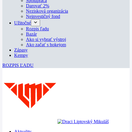
Spolupráca
Darovať 2%
Nezisková organizácia
Neinvestičný fond
Užitočné
Rozpis ľadu
Bazár
Ako si vybrať výstroj
Ako začať s hokejom
Zápasy
Kempy
ROZPIS ĽADU
Aktuality