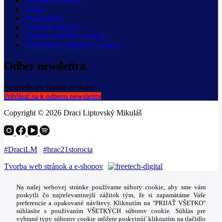
Prihláška do klubu
Platby
Etický kódex
Ochrana súkromia
Ochrana osobných údajov
Aktualizácia nastavení cookies
Odber newslettra
Nezmeškajte žiadne novinky!
Prihlásiť sa k odberu newslettra
Copyright © 2026 Draci Liptovský Mikuláš
#DraciLM
#hrac21storocia
Tvorba web stránok a e-shopov
Na našej webovej stránke používame súbory cookie, aby sme vám
poskytli čo najrelevantnejší zážitok tým, že si zapamätáme Vaše
preferencie a opakované návštevy. Kliknutím na "PRIJAŤ VŠETKO"
súhlasíte s používaním VŠETKÝCH súborov cookie. Súhlas pre
vybrané typy súborov cookie môžete poskytnúť kliknutím na tlačidlo