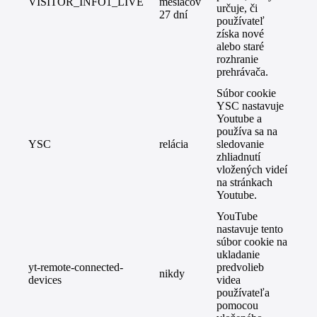
VISITOR_INFO1_LIVE
mesiacov
určuje, či
27 dní
používateľ
získa nové
alebo staré
rozhranie
prehrávača.
Súbor cookie
YSC nastavuje
Youtube a
používa sa na
YSC
relácia
sledovanie
zhliadnutí
vložených videí
na stránkach
Youtube.
YouTube
nastavuje tento
súbor cookie na
ukladanie
yt-remote-connected-
predvolieb
nikdy
devices
videa
používateľa
pomocou