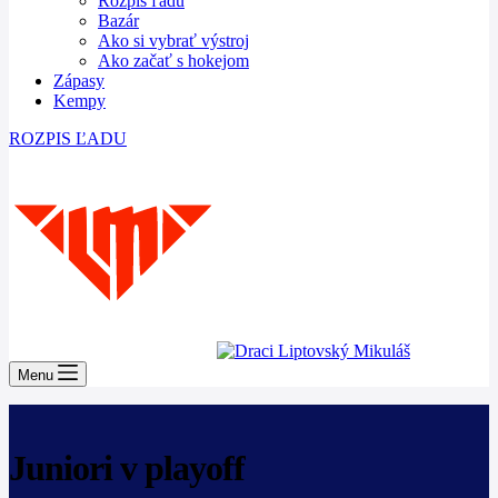
Rozpis ľadu
Bazár
Ako si vybrať výstroj
Ako začať s hokejom
Zápasy
Kempy
ROZPIS ĽADU
Menu
Juniori v playoff