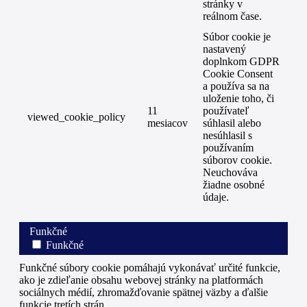
stránky v
reálnom čase.
Súbor cookie je
nastavený
doplnkom GDPR
Cookie Consent
a používa sa na
uloženie toho, či
11
používateľ
viewed_cookie_policy
mesiacov
súhlasil alebo
nesúhlasil s
používaním
súborov cookie.
Neuchováva
žiadne osobné
údaje.
Funkčné
Funkčné
Funkčné súbory cookie pomáhajú vykonávať určité funkcie,
ako je zdieľanie obsahu webovej stránky na platformách
sociálnych médií, zhromažďovanie spätnej väzby a ďalšie
funkcie tretích strán.